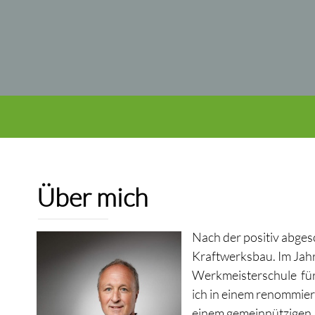
Über mich
Nach der positiv abges
Kraftwerksbau. Im Jahr
Werkmeisterschule für
ich in einem renommier
einem gemeinnützigen Wo